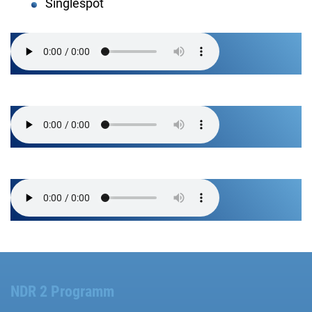
Singlespot
NDR 2 Programm