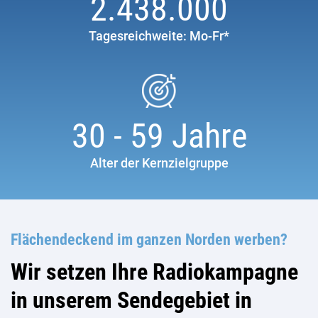
2.438.000
Tagesreichweite: Mo-Fr*
30
-
59
Jahre
Alter der Kernzielgruppe
Flächendeckend im ganzen Norden werben?
Wir setzen Ihre Radiokampagne
in unserem Sendegebiet in