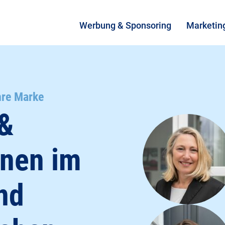
Werbung & Sponsoring
Marketin
hre Marke
 &
nen ­im
nd