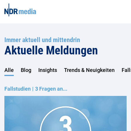
Immer aktuell und mittendrin
Aktuelle Meldungen
Alle
Blog
Insights
Trends & Neuigkeiten
Fal
Fallstudien
3 Fragen an...